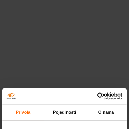
ABBYY FineReader PDF Volume
Licenciranje
Fleksibilno ABBYY FineReader PDF
Volume licenciranje za tvrtke raznih
veličina i potreba.
Privola
Pojedinosti
O nama