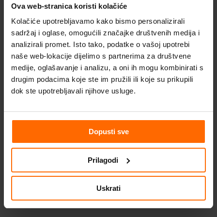
Ova web-stranica koristi kolačiće
ABBYY FineReader 15 Release 4
Kolačiće upotrebljavamo kako bismo personalizirali
Novosti
sadržaj i oglase, omogućili značajke društvenih medija i
Novo ABBYY FineReader 15 ažuriranje –
analizirali promet. Isto tako, podatke o vašoj upotrebi
pregled PDF-ova u Windows Exploreru,
naše web-lokacije dijelimo s partnerima za društvene
brže otvaranje i uređivanje, poboljšano
medije, oglašavanje i analizu, a oni ih mogu kombinirati s
drugim podacima koje ste im pružili ili koje su prikupili
izvlačenje tablica i teksta…
dok ste upotrebljavali njihove usluge.
Dopusti sve
Prilagodi
Alat za rad s PDF-ovima
Uskrati
Svestran alat za svakodnevni rad s
PDF-
ovima
– ABBYY FineReader 15.