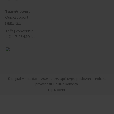
Facebook
Mail
page
page
TeamViewer:
opens
opens
QuickSupport
in
in
QuickJoin
new
new
Tečaj konverzije:
window
window
1 € = 7,53450 kn
© Digital Media d.o.o. 2005 - 2026.
Opći uvjeti poslovanja.
Politika
privatnosti.
Politika kolačića.
Top izbornik