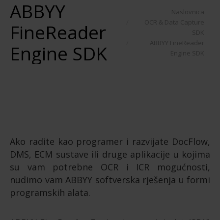
ABBYY
You are here:
Naslovnica
OCR & Data Capture
FineReader
SDK
ABBYY FineReader
Engine SDK
Engine SDK
Ako radite kao programer i razvijate DocFlow,
DMS, ECM sustave ili druge aplikacije u kojima
su vam potrebne OCR i ICR mogućnosti,
nudimo vam ABBYY softverska rješenja u formi
programskih alata.