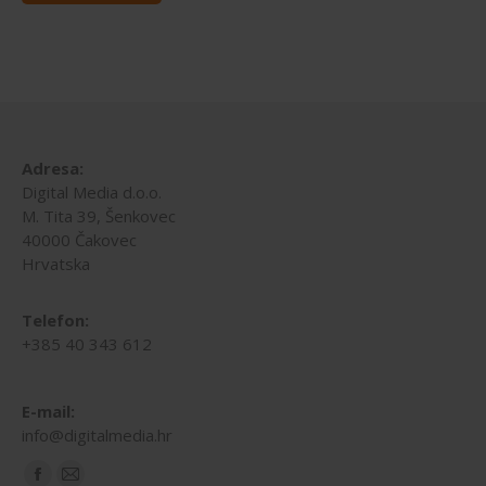
Adresa:
Digital Media d.o.o.
M. Tita 39, Šenkovec
40000 Čakovec
Hrvatska
Telefon:
+385 40 343 612
E-mail:
info@digitalmedia.hr
Find us on: