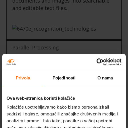
documents and images into searchable
and editable text files.
Parallel Processing
Recognition Profiles
Image Preprocessing
Privola
Pojedinosti
O nama
PDF Conversion
Ova web-stranica koristi kolačiće
Document Structure API
Kolačiće upotrebljavamo kako bismo personalizirali
sadržaj i oglase, omogućili značajke društvenih medija i
analizirali promet. Isto tako, podatke o vašoj upotrebi
Code Samples Library
naše web-lokacije dijelimo s partnerima za društvene