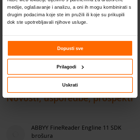
medije, oglašavanje i analizu, a oni ih mogu kombinirati s
Accurate Document Structure and Layout
Reconstruction
drugim podacima koje ste im pružili ili koje su prikupili
dok ste upotrebljavali njihove usluge.
Derailed Documentation
Professional Support
Dopusti sve
Prilagodi
Uskrati
Novosti, usporedbe, prospekti
ABBYY FineReader Engline 11 SDK
brošura