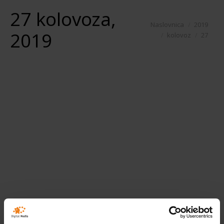
27 kolovoza,
You are here:
Naslovnica
2019
2019
kolovoz
27
Novi ABBYY FineReader 15
NOVA verzija – ABBYY FineReader 15 je
pametnije PDF rješenje za svakodnevni
rad s PDF dokumentima, pretvorbu