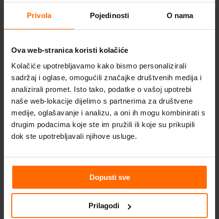
dokumenata u iskoristive formate i za
usporedbu dokumenata.
Privola
Pojedinosti
O nama
ABBYY FineReader 15 Novosti
Ova web-stranica koristi kolačiće
Uređivanje PDF-ova Uređivanje teksta
Kolačiće upotrebljavamo kako bismo personalizirali
unutar paragrafa Sada možete uređivati
sadržaj i oglase, omogućili značajke društvenih medija i
tekst na PDF-ovima bilo koje vrste
analizirali promet. Isto tako, podatke o vašoj upotrebi
(uključujući skenirani PDF) unutar cijelog
naše web-lokacije dijelimo s partnerima za društvene
bloka teksta. Kad dodajete ili brišete
medije, oglašavanje i analizu, a oni ih mogu kombinirati s
drugim podacima koje ste im pružili ili koje su prikupili
tekst, on automatski mijenja tijek iz linije
dok ste upotrebljavali njihove usluge.
u liniju, što vam omogućava slobodu i
lakoću korištenja sličnu uređivanju u
Microsoft® Wordu. Mijenjanje formata
teksta Možete također izmijeniti
Dopusti sve
formatiranje…
Prilagodi