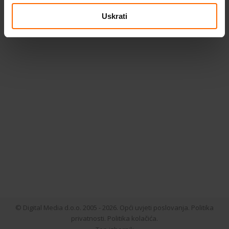
ABBYY FineReader PDF
Karakteristike
Uskrati
Učinkoviti rad s PDF-ovima u digitalnom
okruženju Uređivanje i organizacija PDF-
ova Uštedite vrijeme i trud korištenjem
i finaliziranjem dokumenata na
jednostavan i produktivan način. Radite s
bilo kojim dokumentom (bilo da je
kreiran digitalno ili pretvoren iz papira)
na isti učinkoviti način. Koristite i uredite
tekstove, tablice i cijeli rasopored vašeg
PDF-a bez dodatnog…
© Digital Media d.o.o. 2005 - 2026.
Opći uvjeti poslovanja.
Politika
privatnosti.
Politika kolačića.