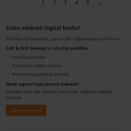
1
2
3
4
5
→
varijanti.
Opcije
se
mogu
Zašto odabrati Digital Media?
odabrati
Podrška na hrvatskom, jasni uvjeti i sigurna kupnja softvera.
na
CAD & OCR rješenja uz stručnu podršku
stranici
proizvoda
✓
Tehnička podrška
✓
Pomoć pri odabiru licence
✓
Provjera najpovoljnije ponude
Niste sigurni koju licencu trebate?
Pošaljite nam upit i pomoći ćemo vam odabrati najbolje
rješenje.
Zatražite ponudu