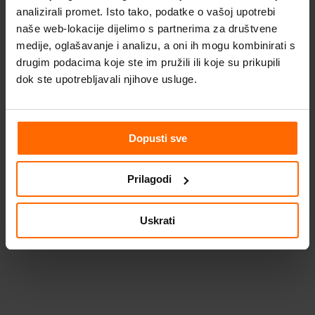
više
analizirali promet. Isto tako, podatke o vašoj upotrebi
naše web-lokacije dijelimo s partnerima za društvene
varijanti.
medije, oglašavanje i analizu, a oni ih mogu kombinirati s
Opcije
drugim podacima koje ste im pružili ili koje su prikupili
se
dok ste upotrebljavali njihove usluge.
mogu
odabrati
na
Dopusti sve
stranici
proizvoda
Prilagodi
Uskrati
SketchUp Studio Edukacijska licence za
studente i edukatore
66,25
€
(uklj. PDV)