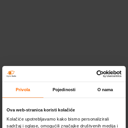
Opcije
se
mogu
odabrati
na
stranici
proizvoda
SketchUp Studio
778
€
(+ PDV)
Privola
Pojedinosti
O nama
Za poslovne korisnike
Ova web-stranica koristi kolačiće
Ovaj
Odaberi opcije
proizvod
Kolačiće upotrebljavamo kako bismo personalizirali
ima
sadržaj i oglase, omogućili značajke društvenih medija i