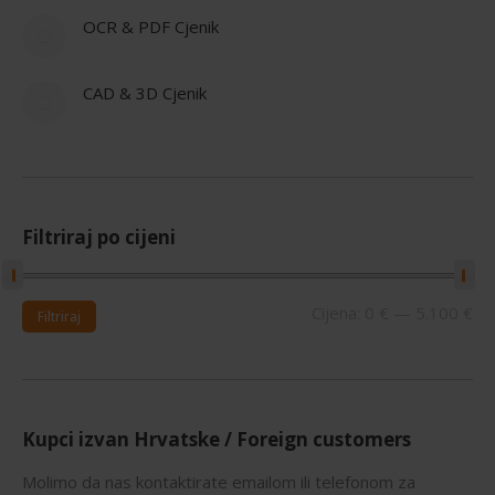
OCR & PDF Cjenik
CAD & 3D Cjenik
Filtriraj po cijeni
Mi
Ma
Cijena:
0 €
—
5.100 €
Filtriraj
cij
cij
Kupci izvan Hrvatske / Foreign customers
Molimo da nas kontaktirate emailom ili telefonom za