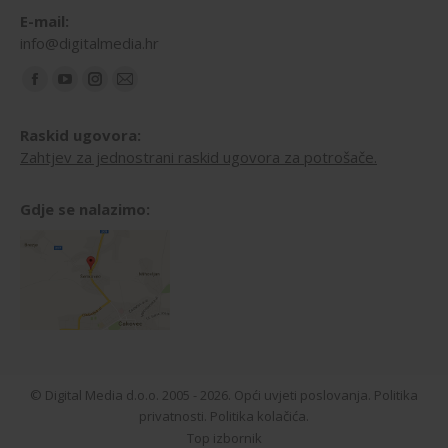
E-mail:
info@digitalmedia.hr
Find us on:
Facebook
YouTube
Instagram
Mail
page
page
page
page
Raskid ugovora:
opens
opens
opens
opens
Zahtjev za jednostrani raskid ugovora za potrošače.
in
in
in
in
new
new
new
new
Gdje se nalazimo:
window
window
window
window
© Digital Media d.o.o. 2005 - 2026.
Opći uvjeti poslovanja.
Politika
privatnosti.
Politika kolačića.
Top izbornik