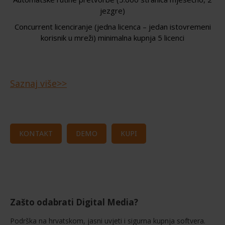
jezgre)
Concurrent licenciranje (jedna licenca – jedan istovremeni
korisnik u mreži) minimalna kupnja 5 licenci
Saznaj više>>
KONTAKT
DEMO
KUPI
Zašto odabrati Digital Media?
Podrška na hrvatskom, jasni uvjeti i sigurna kupnja softvera.