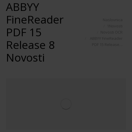
ABBYY
FineReader
You are here:
Naslovnica
1Novosti
PDF 15
Novosti OCR
ABBYY FineReader
Release 8
PDF 15 Release…
Novosti