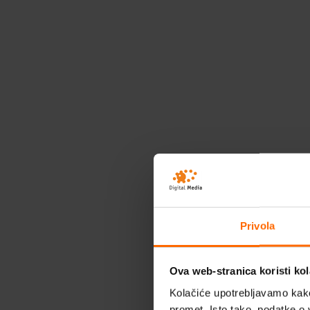
Privola
Ova web-stranica koristi kol
Kolačiće upotrebljavamo kako 
promet. Isto tako, podatke o 