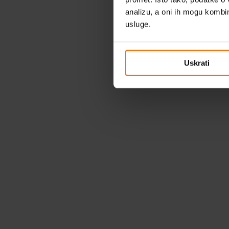
analizu, a oni ih mogu kombini
usluge.
Uskrati
Upute za instalaciju V-Ray for 