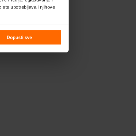
k ste upotrebljavali njihove
Dopusti sve