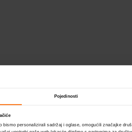
Pojedinosti
ačiće
bismo personalizirali sadržaj i oglase, omogućili značajke društv
vašoj upotrebi naše web-lokacije dijelimo s partnerima za društv