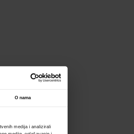
O nama
enih medija i analizirali
ene medije, oglašavanje i