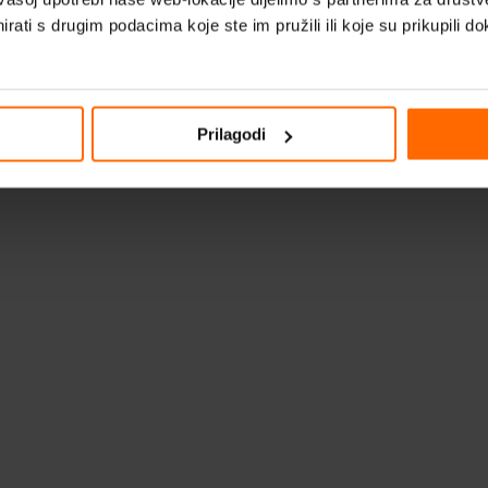
rati s drugim podacima koje ste im pružili ili koje su prikupili do
Prilagodi
SketchUp