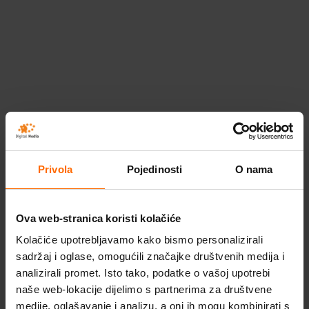
27 rujna,
You are here:
Naslovnica
2023
rujan
2023
27
Privola
Pojedinosti
O nama
Ova web-stranica koristi kolačiće
ABBYY FineReader PDF savjet za
licenciranje
Kolačiće upotrebljavamo kako bismo personalizirali
sadržaj i oglase, omogućili značajke društvenih medija i
Kontaktirajte nas za savjet za
analizirali promet. Isto tako, podatke o vašoj upotrebi
licenciranje.
naše web-lokacije dijelimo s partnerima za društvene
medije, oglašavanje i analizu, a oni ih mogu kombinirati s