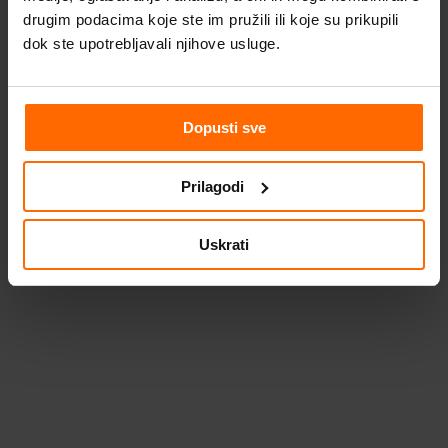
drugim podacima koje ste im pružili ili koje su prikupili
dok ste upotrebljavali njihove usluge.
© Digital Media d.o.o. 2005 - 2026.
Opći uvjeti poslovanja.
Politika
privatnosti.
Politika kolačića.
Top izbornik
Dopusti sve
Prilagodi
Uskrati