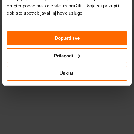
drugim podacima koje ste im pružili ili koje su prikupili
dok ste upotrebljavali njihove usluge.
© Digital Media d.o.o. 2005 - 2026.
Opći uvjeti poslovanja.
Politika
privatnosti.
Politika kolačića.
Dopusti sve
Top izbornik
Prilagodi
Uskrati