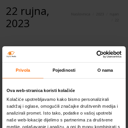
22 rujna,
You are here:
Naslovnica
2023
rujan
2023
22
Privola
Pojedinosti
O nama
Ova web-stranica koristi kolačiće
Kolačiće upotrebljavamo kako bismo personalizirali
WETO Liberta Prima
sadržaj i oglase, omogućili značajke društvenih medija i
Pogledajte prospekt LibertaPrima
analizirali promet. Isto tako, podatke o vašoj upotrebi
jednostavnog programa za konstruiranje
naše web-lokacije dijelimo s partnerima za društvene
medije, oglašavanje i analizu, a oni ih mogu kombinirati s
drvenih krovišta