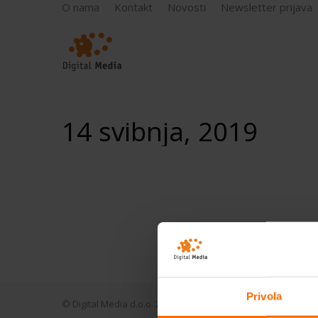
O nama
Kontakt
Novosti
Newsletter prijava
14 svibnja, 2019
Video: SimLab Composer 2019
Privola
© Digital Media d.o.o. 2005 - 2026.
Opći uvjeti poslovanja.
Pol