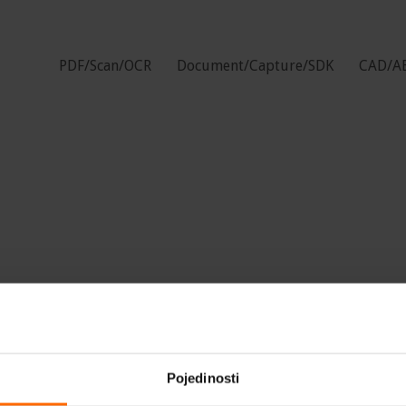
PDF/Scan/OCR
Document/Capture/SDK
CAD/A
Pojedinosti
itika privatnosti.
Politika kolačića.