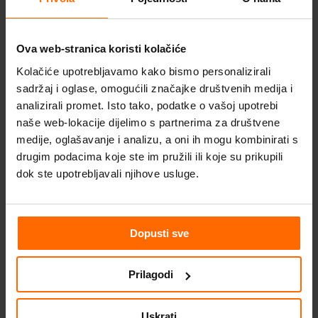
osmišljavanje, predstavljanje i dijeljenje
ideje za dizajn.
Ova web-stranica koristi kolačiće
Isprobajte novi SketchUp 2026.2!
Kolačiće upotrebljavamo kako bismo personalizirali
sadržaj i oglase, omogućili značajke društvenih medija i
analizirali promet. Isto tako, podatke o vašoj upotrebi
naše web-lokacije dijelimo s partnerima za društvene
medije, oglašavanje i analizu, a oni ih mogu kombinirati s
drugim podacima koje ste im pružili ili koje su prikupili
dok ste upotrebljavali njihove usluge.
Dopusti sve
Prilagodi
Uskrati